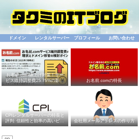
ドメイン
レンタルサーバー
プロフィール
お問い合わせ
お名前.com値上げ対策！サー
ビス維持調整費25.75%の影響
お名前.comの特長
と乗り換え先比較
CPIレンタルサーバーの特長と
評判: 信頼性と効率の高いビジ
会社用メールアドレスの作り方
ネスインフラ